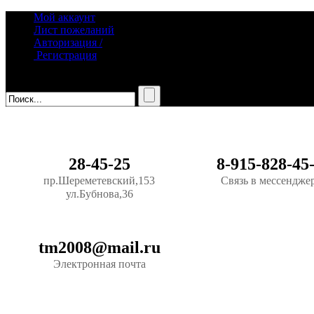
Мой аккаунт
Лист пожеланий
Авторизация /
Регистрация
28-45-25
8-915-828-45
пр.Шереметевский,153
Связь в мессендже
ул.Бубнова,36
tm2008@mail.ru
Электронная почта