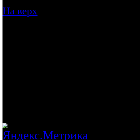
На верх
Обращаем Ваше внимание,
исключительно информаци
указанные на данном сайт
публичной офертой, опре
Гражданского кодекса РФ
связавшись с представите