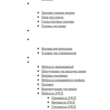
Оборудование для уличной
торговли
Торговые уличные палатки
Цепи для одежды
Столы торговые складные
Тележка для товара
Этикет-пистолеты, игловые
пистолеты, таблички
Тележки покупательские и
корзины
Корзины покупательские
Тележки для супермаркетов
Стойки для очков
Прилавки и витрины
Мебель из экономпанелей
Оборудование для выкладки товара
Витрины стеклянные
Мебель из алюминиевого профиля
Ресепшен
Комплектующие для витрин
Мебель из ЛДСП
Прилавки из ЛДСП
Витрины из ЛДСП
Стеллажи из ЛДСП