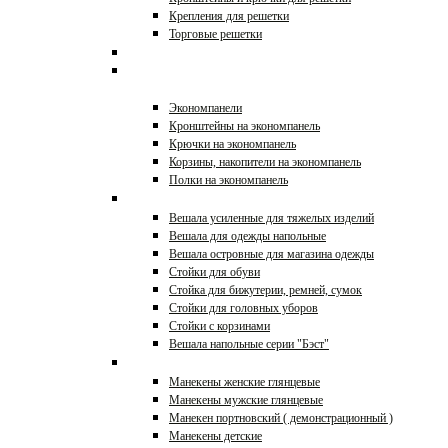
Крепления для решетки
Торговые решетки
Стеллажи торговые
Экономпанели и
аксессуары
Экономпанели
Кронштейны на экономпанель
Крючки на экономпанель
Корзины, накопители на экономпанель
Полки на экономпанель
Вешала и стойки
Вешала усиленные для тяжелых изделий
Вешала для одежды напольные
Вешала островные для магазина одежды
Стойки для обуви
Стойка для бижутерии, ремней, сумок
Стойки для головных уборов
Стойки с корзинами
Вешала напольные серии "Бэст"
Манекены, торсы
Манекены женские глянцевые
Манекены мужские глянцевые
Манекен портновский ( демонстрационный )
Манекены детские