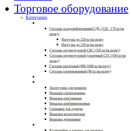
Торговое оборудование
Категории
Стеллажи для склада
Стеллаж складской/архивный СДС (120 - 170 кг/на
полку)
Нагрузка до 120 кг/на полку
Нагрузка до 150 кг/на полку
Стеллаж среднегрузовой СКС (350 кг/на полку)
Стеллаж среднегрузовой усиленный СГС (450 кг/на
полку)
Стеллаж паллетный (600-1000 кг/на ярус)
Стеллаж хромированный (80 кг/на полку)
Корзины, накопители
Вешалки
Аксессуары для вешалок
Вешалки стилизованные
Вешалки пластиковые
Вешалки комбинированные
Съемники для одежды
Вешалки металлические
Вешалки деревянные
Решетки и аксессуары
Кронштейны и крючки для решетки