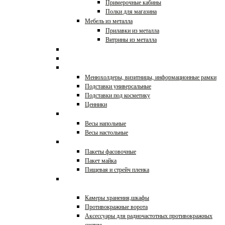
Примерочные кабины
Полки для магазина
Мебель из металла
Прилавки из металла
Витрины из металла
Холодильное оборудование
Профессиональная кухня
POS-материалы,ценники
Менюхолдеры, визитницы, информационные рамки
Подставки универсальные
Подставки под косметику
Ценники
Весы торговые
Весы напольные
Весы настольные
Упаковка
Пакеты фасовочные
Пакет майка
Пищевая и стрейч пленка
Противокражное
оборудование
Камеры хранения,шкафы
Противокражные ворота
Аксессуары для радиочастотных противокражных