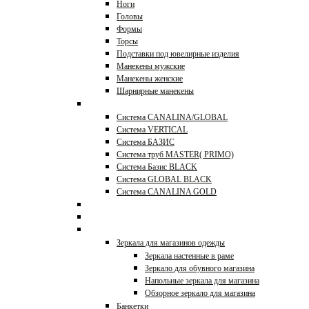
Ноги
Головы
Формы
Торсы
Подставки под ювелирные изделия
Манекены мужские
Манекены женские
Шарнирные манекены
Торговые системы
Система CANALINA/GLOBAL
Система VERTICAL
Система БАЗИС
Система труб MASTER( PRIMO)
Система Базис BLACK
Система GLOBAL BLACK
Система CANALINA GOLD
Системы JOKER, UNO
Перфорация и аксессуары
Зеркала и банкетки
Зеркала для магазинов одежды
Зеркала настенные в раме
Зеркало для обувного магазина
Напольные зеркала для магазина
Обзорное зеркало для магазина
Банкетки