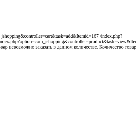
_jshopping&controller=cart&task=add&Itemid=167
/index.php?
index.php?option=com_jshopping&controller=product&task=view&It
вар невозможно заказать в данном количестве.
Количество товар