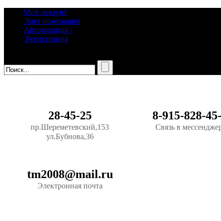
Мой аккаунт
Лист пожеланий
Авторизация /
Регистрация
28-45-25
8-915-828-45
пр.Шереметевский,153
Связь в мессендже
ул.Бубнова,36
tm2008@mail.ru
Электронная почта