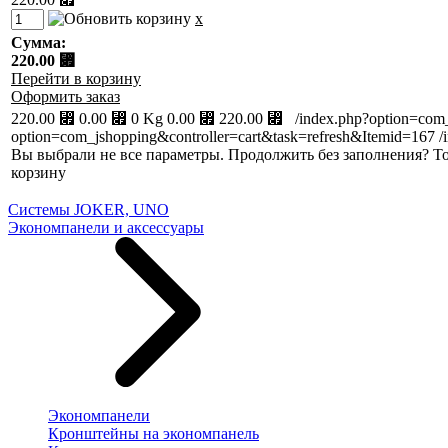
x
Сумма:
220.00 ⃏
Перейти в корзину
Оформить заказ
220.00 ⃏
0.00 ⃏
0 Kg
0.00 ⃏
220.00 ⃏
/index.php?option=com
option=com_jshopping&controller=cart&task=refresh&Itemid=167
/
Вы выбрали не все параметры. Продолжить без заполнения?
То
корзину
Системы JOKER, UNO
Экономпанели и аксессуары
Экономпанели
Кронштейны на экономпанель