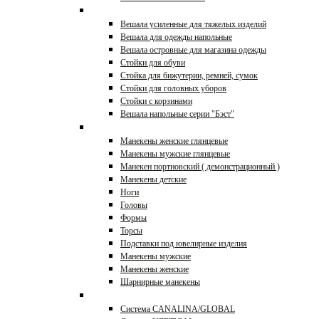
Вешала и стойки
Вешала усиленные для тяжелых изделий
Вешала для одежды напольные
Вешала островные для магазина одежды
Стойки для обуви
Стойка для бижутерии, ремней, сумок
Стойки для головных уборов
Стойки с корзинами
Вешала напольные серии "Бэст"
Манекены, торсы
Манекены женские глянцевые
Манекены мужские глянцевые
Манекен портновский ( демонстрационный )
Манекены детские
Ноги
Головы
Формы
Торсы
Подставки под ювелирные изделия
Манекены мужские
Манекены женские
Шарнирные манекены
Торговые системы
Система CANALINA/GLOBAL