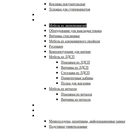
Корзины покупательские
Тележки для супермаркетов
Стойки для очков
Прилавки и витрины
Мебель из экономпанелей
Оборудование для выкладки товара
Витрины стеклянные
Мебель из алюминиевого профиля
Ресепшен
Комплектующие для витрин
Мебель из ЛДСП
Прилавки из ЛДСП
Витрины из ЛДСП
Стеллажи из ЛДСП
Примерочные кабины
Полки для магазина
Мебель из металла
Прилавки из металла
Витрины из металла
Холодильное оборудование
Профессиональная кухня
POS-материалы,ценники
Менюхолдеры, визитницы, информационные рамки
Подставки универсальные