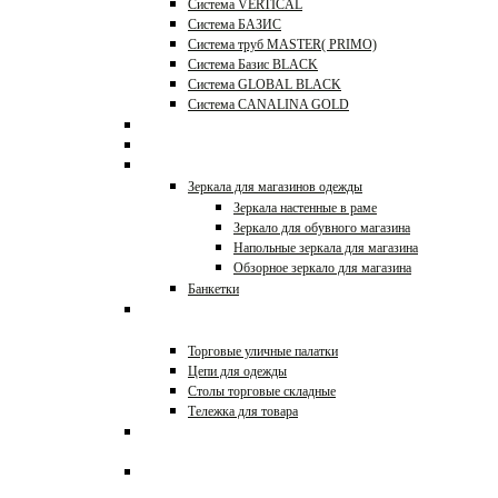
Система VERTICAL
Система БАЗИС
Система труб MASTER( PRIMO)
Система Базис BLACK
Система GLOBAL BLACK
Система CANALINA GOLD
Системы JOKER, UNO
Перфорация и аксессуары
Зеркала и банкетки
Зеркала для магазинов одежды
Зеркала настенные в раме
Зеркало для обувного магазина
Напольные зеркала для магазина
Обзорное зеркало для магазина
Банкетки
Оборудование для уличной
торговли
Торговые уличные палатки
Цепи для одежды
Столы торговые складные
Тележка для товара
Этикет-пистолеты, игловые
пистолеты, таблички
Тележки покупательские и
корзины