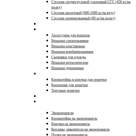
Стеллаж среднегрузовой усиленный СГС (450 кг/на
полку)
Стеллаж паллетный (600-1000 кг/на ярус)
Стеллаж хромированный (80 кг/на полку)
Корзины, накопители
Вешалки
Аксессуары для вешалок
Вешалки стилизованные
Вешалки пластиковые
Вешалки комбинированные
Съемники для одежды
Вешалки металлические
Вешалки деревянные
Решетки и аксессуары
Кронштейны и крючки для решетки
Крепления для решетки
Торговые решетки
Стеллажи торговые
Экономпанели и
аксессуары
Экономпанели
Кронштейны на экономпанель
Крючки на экономпанель
Корзины, накопители на экономпанель
Полки на экономпанель