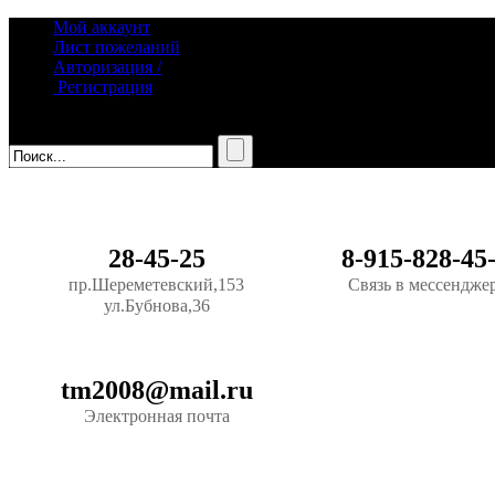
Мой аккаунт
Лист пожеланий
Авторизация /
Регистрация
28-45-25
8-915-828-45
пр.Шереметевский,153
Связь в мессендже
ул.Бубнова,36
tm2008@mail.ru
Электронная почта