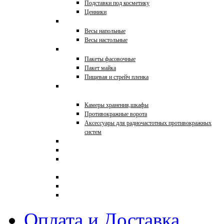
Подставки под косметику
Ценники
Весы торговые
Весы напольные
Весы настольные
Упаковка
Пакеты фасовочные
Пакет майка
Пищевая и стрейч пленка
Противокражное
оборудование
Камеры хранения,шкафы
Противокражные ворота
Аксессуары для радиочастотных противокражных
систем
Торговая мебель на заказ
Ограждения для магазинов
Кронштейны с
креплениями к стене
Распродажа
0000
Торговое оборудование в
стиле ЛОФТ
Оплата и Доставка