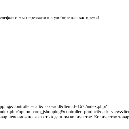
елефон и мы перезвоним в удобное для вас время!
opping&controller=cart&task=add&Itemid=167
/index.php?
index.php?option=com_jshopping&controller=product&task=view&It
вар невозможно заказать в данном количестве.
Количество товар