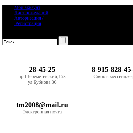
Мой аккаунт
Лист пожеланий
Авторизация /
Регистрация
28-45-25
8-915-828-45
пр.Шереметевский,153
Связь в мессендже
ул.Бубнова,36
tm2008@mail.ru
Электронная почта