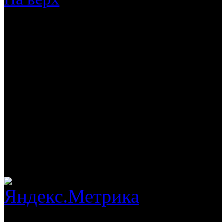
Обращаем Ваше внимание,
исключительно информаци
указанные на данном сайт
публичной офертой, опре
Гражданского кодекса РФ
связавшись с представите