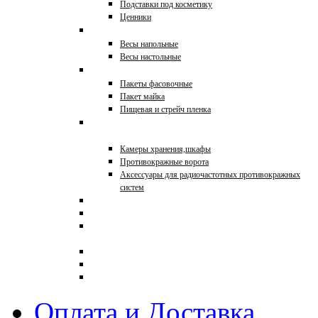
Подставки под косметику
Ценники
Весы торговые
Весы напольные
Весы настольные
Упаковка
Пакеты фасовочные
Пакет майка
Пищевая и стрейч пленка
Противокражное
оборудование
Камеры хранения,шкафы
Противокражные ворота
Аксессуары для радиочастотных противокражных
систем
Торговая мебель на заказ
Ограждения для магазинов
Кронштейны с
креплениями к стене
Распродажа
0000
Торговое оборудование в
стиле ЛОФТ
Оплата и Доставка