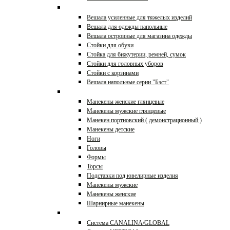
Вешала и стойки
Вешала усиленные для тяжелых изделий
Вешала для одежды напольные
Вешала островные для магазина одежды
Стойки для обуви
Стойка для бижутерии, ремней, сумок
Стойки для головных уборов
Стойки с корзинами
Вешала напольные серии "Бэст"
Манекены, торсы
Манекены женские глянцевые
Манекены мужские глянцевые
Манекен портновский ( демонстрационный )
Манекены детские
Ноги
Головы
Формы
Торсы
Подставки под ювелирные изделия
Манекены мужские
Манекены женские
Шарнирные манекены
Торговые системы
Система CANALINA/GLOBAL