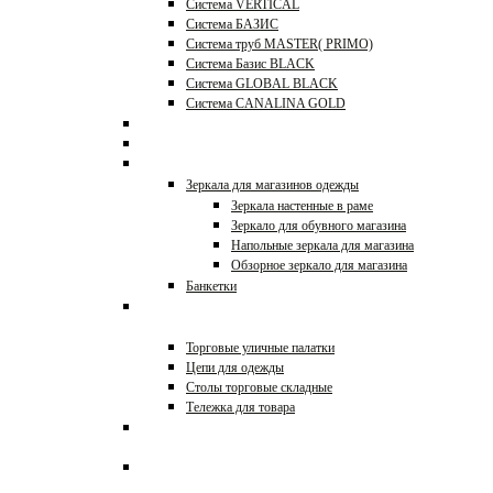
Система VERTICAL
Система БАЗИС
Система труб MASTER( PRIMO)
Система Базис BLACK
Система GLOBAL BLACK
Система CANALINA GOLD
Системы JOKER, UNO
Перфорация и аксессуары
Зеркала и банкетки
Зеркала для магазинов одежды
Зеркала настенные в раме
Зеркало для обувного магазина
Напольные зеркала для магазина
Обзорное зеркало для магазина
Банкетки
Оборудование для уличной
торговли
Торговые уличные палатки
Цепи для одежды
Столы торговые складные
Тележка для товара
Этикет-пистолеты, игловые
пистолеты, таблички
Тележки покупательские и
корзины