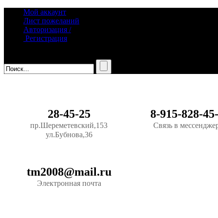
Мой аккаунт
Лист пожеланий
Авторизация /
Регистрация
28-45-25
8-915-828-45
пр.Шереметевский,153
Связь в мессендже
ул.Бубнова,36
tm2008@mail.ru
Электронная почта