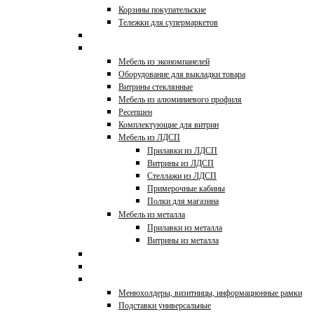
Корзины покупательские
Тележки для супермаркетов
Стойки для очков
Прилавки и витрины
Мебель из экономпанелей
Оборудование для выкладки товара
Витрины стеклянные
Мебель из алюминиевого профиля
Ресепшен
Комплектующие для витрин
Мебель из ЛДСП
Прилавки из ЛДСП
Витрины из ЛДСП
Стеллажи из ЛДСП
Примерочные кабины
Полки для магазина
Мебель из металла
Прилавки из металла
Витрины из металла
Холодильное оборудование
Профессиональная кухня
POS-материалы,ценники
Менюхолдеры, визитницы, информационные рамки
Подставки универсальные