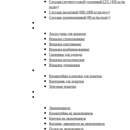
Стеллаж среднегрузовой усиленный СГС (450 кг/на
полку)
Стеллаж паллетный (600-1000 кг/на ярус)
Стеллаж хромированный (80 кг/на полку)
Корзины, накопители
Вешалки
Аксессуары для вешалок
Вешалки стилизованные
Вешалки пластиковые
Вешалки комбинированные
Съемники для одежды
Вешалки металлические
Вешалки деревянные
Решетки и аксессуары
Кронштейны и крючки для решетки
Крепления для решетки
Торговые решетки
Стеллажи торговые
Экономпанели и
аксессуары
Экономпанели
Кронштейны на экономпанель
Крючки на экономпанель
Корзины, накопители на экономпанель
Полки на экономпанель