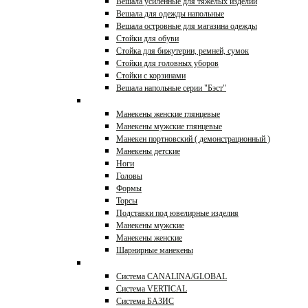
Вешала усиленные для тяжелых изделий
Вешала для одежды напольные
Вешала островные для магазина одежды
Стойки для обуви
Стойка для бижутерии, ремней, сумок
Стойки для головных уборов
Стойки с корзинами
Вешала напольные серии "Бэст"
Манекены, торсы
Манекены женские глянцевые
Манекены мужские глянцевые
Манекен портновский ( демонстрационный )
Манекены детские
Ноги
Головы
Формы
Торсы
Подставки под ювелирные изделия
Манекены мужские
Манекены женские
Шарнирные манекены
Торговые системы
Система CANALINA/GLOBAL
Система VERTICAL
Система БАЗИС