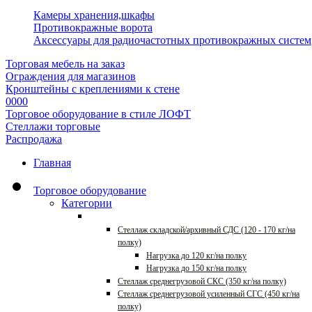
Камеры хранения,шкафы
Противокражные ворота
Аксессуары для радиочастотных противокражных систем
Торговая мебель на заказ
Ограждения для магазинов
Кронштейны с креплениями к стене
0000
Торговое оборудование в стиле ЛОФТ
Стеллажи торговые
Распродажа
Главная
Торговое оборудование
Категории
Стеллажи для склада
Стеллаж складской/архивный СДС (120 - 170 кг/на
полку)
Нагрузка до 120 кг/на полку
Нагрузка до 150 кг/на полку
Стеллаж среднегрузовой СКС (350 кг/на полку)
Стеллаж среднегрузовой усиленный СГС (450 кг/на
полку)