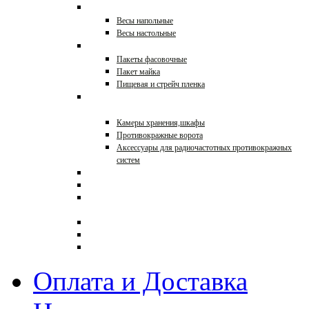
Весы торговые
Весы напольные
Весы настольные
Упаковка
Пакеты фасовочные
Пакет майка
Пищевая и стрейч пленка
Противокражное
оборудование
Камеры хранения,шкафы
Противокражные ворота
Аксессуары для радиочастотных противокражных
систем
Торговая мебель на заказ
Ограждения для магазинов
Кронштейны с
креплениями к стене
Распродажа
0000
Торговое оборудование в
стиле ЛОФТ
Оплата и Доставка