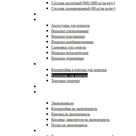
Стеллаж паллетный (600-1000 кг/на ярус)
Стеллаж хромированный (80 кг/на полку)
Корзины, накопители
Вешалки
Аксессуары для вешалок
Вешалки стилизованные
Вешалки пластиковые
Вешалки комбинированные
Съемники для одежды
Вешалки металлические
Вешалки деревянные
Решетки и аксессуары
Кронштейны и крючки для решетки
Крепления для решетки
Торговые решетки
Стеллажи торговые
Экономпанели и
аксессуары
Экономпанели
Кронштейны на экономпанель
Крючки на экономпанель
Корзины, накопители на экономпанель
Полки на экономпанель
Вешала и стойки