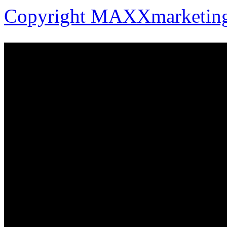
Copyright MAXXmarketin
Торг ТМ
28-45-25
tm2008@mail.ru
Россия, г. Иваново, п
Россия г. Иваново, ул.