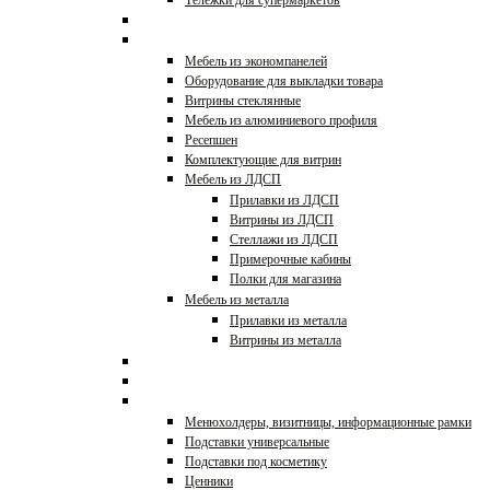
Тележки для супермаркетов
Стойки для очков
Прилавки и витрины
Мебель из экономпанелей
Оборудование для выкладки товара
Витрины стеклянные
Мебель из алюминиевого профиля
Ресепшен
Комплектующие для витрин
Мебель из ЛДСП
Прилавки из ЛДСП
Витрины из ЛДСП
Стеллажи из ЛДСП
Примерочные кабины
Полки для магазина
Мебель из металла
Прилавки из металла
Витрины из металла
Холодильное оборудование
Профессиональная кухня
POS-материалы,ценники
Менюхолдеры, визитницы, информационные рамки
Подставки универсальные
Подставки под косметику
Ценники