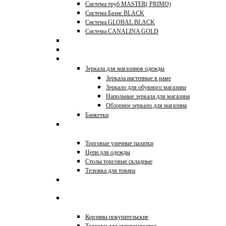
Система труб MASTER( PRIMO)
Система Базис BLACK
Система GLOBAL BLACK
Система CANALINA GOLD
Системы JOKER, UNO
Перфорация и аксессуары
Зеркала и банкетки
Зеркала для магазинов одежды
Зеркала настенные в раме
Зеркало для обувного магазина
Напольные зеркала для магазина
Обзорное зеркало для магазина
Банкетки
Оборудование для уличной
торговли
Торговые уличные палатки
Цепи для одежды
Столы торговые складные
Тележка для товара
Этикет-пистолеты, игловые
пистолеты, таблички
Тележки покупательские и
корзины
Корзины покупательские