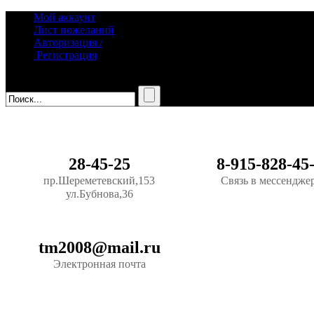
Мой аккаунт
Лист пожеланий
Авторизация /
Регистрация
28-45-25
8-915-828-45
пр.Шереметевский,153
Связь в мессендже
ул.Бубнова,36
tm2008@mail.ru
Электронная почта