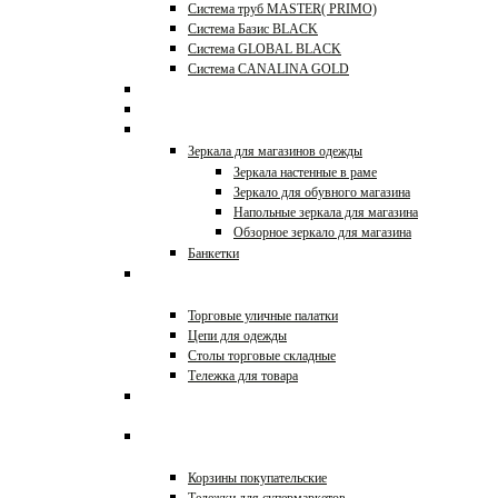
Система труб MASTER( PRIMO)
Система Базис BLACK
Система GLOBAL BLACK
Система CANALINA GOLD
Системы JOKER, UNO
Перфорация и аксессуары
Зеркала и банкетки
Зеркала для магазинов одежды
Зеркала настенные в раме
Зеркало для обувного магазина
Напольные зеркала для магазина
Обзорное зеркало для магазина
Банкетки
Оборудование для уличной
торговли
Торговые уличные палатки
Цепи для одежды
Столы торговые складные
Тележка для товара
Этикет-пистолеты, игловые
пистолеты, таблички
Тележки покупательские и
корзины
Корзины покупательские