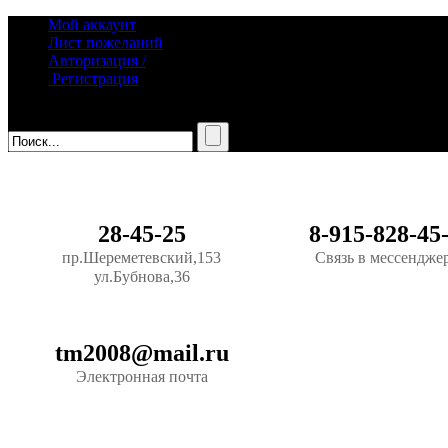
Мой аккаунт
Лист пожеланий
Авторизация /
Регистрация
28-45-25
8-915-828-45
пр.Шереметевский,153
Связь в мессендже
ул.Бубнова,36
tm2008@mail.ru
Электронная почта