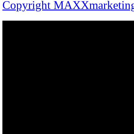
Copyright MAXXmarketin
Торг ТМ
28-45-25
tm2008@mail.ru
Россия, г. Иваново, п
Россия г. Иваново, ул.