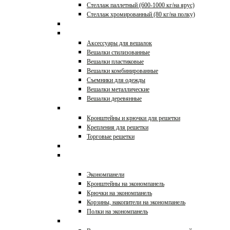
Стеллаж паллетный (600-1000 кг/на ярус)
Стеллаж хромированный (80 кг/на полку)
Корзины, накопители
Вешалки
Аксессуары для вешалок
Вешалки стилизованные
Вешалки пластиковые
Вешалки комбинированные
Съемники для одежды
Вешалки металлические
Вешалки деревянные
Решетки и аксессуары
Кронштейны и крючки для решетки
Крепления для решетки
Торговые решетки
Стеллажи торговые
Экономпанели и
аксессуары
Экономпанели
Кронштейны на экономпанель
Крючки на экономпанель
Корзины, накопители на экономпанель
Полки на экономпанель
Вешала и стойки