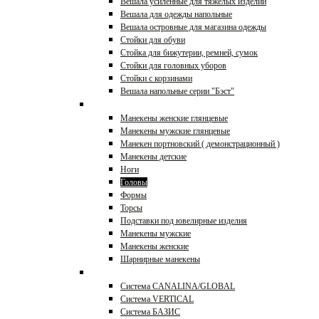
Вешала усиленные для тяжелых изделий
Вешала для одежды напольные
Вешала островные для магазина одежды
Стойки для обуви
Стойка для бижутерии, ремней, сумок
Стойки для головных уборов
Стойки с корзинами
Вешала напольные серии "Бэст"
Манекены, торсы
Манекены женские глянцевые
Манекены мужские глянцевые
Манекен портновский ( демонстрационный )
Манекены детские
Ноги
Головы
Формы
Торсы
Подставки под ювелирные изделия
Манекены мужские
Манекены женские
Шарнирные манекены
Торговые системы
Система CANALINA/GLOBAL
Система VERTICAL
Система БАЗИС