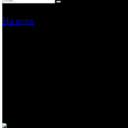
На верх
Обращаем Ваше внимание,
исключительно информаци
указанные на данном сайт
публичной офертой, опре
Гражданского кодекса РФ
связавшись с представите