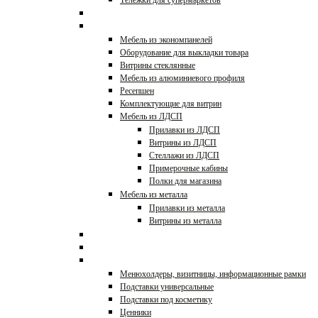
Тележки для супермаркетов
Стойки для очков
Прилавки и витрины
Мебель из экономпанелей
Оборудование для выкладки товара
Витрины стеклянные
Мебель из алюминиевого профиля
Ресепшен
Комплектующие для витрин
Мебель из ЛДСП
Прилавки из ЛДСП
Витрины из ЛДСП
Стеллажи из ЛДСП
Примерочные кабины
Полки для магазина
Мебель из металла
Прилавки из металла
Витрины из металла
Холодильное оборудование
Профессиональная кухня
POS-материалы,ценники
Менюхолдеры, визитницы, информационные рамки
Подставки универсальные
Подставки под косметику
Ценники