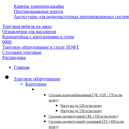
Камеры хранения,шкафы
Противокражные ворота
Аксессуары для радиочастотных противокражных систем
Торговая мебель на заказ
Ограждения для магазинов
Кронштейны с креплениями к стене
0000
Торговое оборудование в стиле ЛОФТ
Стеллажи торговые
Распродажа
Главная
Торговое оборудование
Категории
Стеллажи для склада
Стеллаж складской/архивный СДС (120 - 170 кг/на
полку)
Нагрузка до 120 кг/на полку
Нагрузка до 150 кг/на полку
Стеллаж среднегрузовой СКС (350 кг/на полку)
Стеллаж среднегрузовой усиленный СГС (450 кг/на
полку)