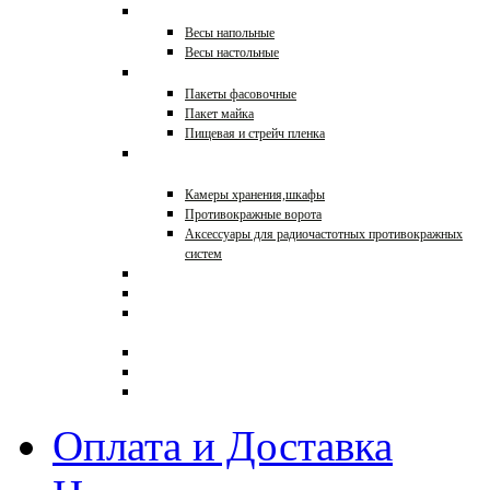
Весы торговые
Весы напольные
Весы настольные
Упаковка
Пакеты фасовочные
Пакет майка
Пищевая и стрейч пленка
Противокражное
оборудование
Камеры хранения,шкафы
Противокражные ворота
Аксессуары для радиочастотных противокражных
систем
Торговая мебель на заказ
Ограждения для магазинов
Кронштейны с
креплениями к стене
Распродажа
0000
Торговое оборудование в
стиле ЛОФТ
Оплата и Доставка